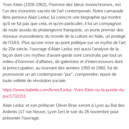
Yves Klein (1928-1962), l'homme des bleus monochromes, est
l'un des monstres sacrés de l'art contemporain. Notre camarade
libre-penseur Alain Leduc lui conscre une biographie qui montre
qu'il ne fut pas que cela, et qu'en particulier, il fut un compagnon
de route assidu du phalangisme franquiste, un jeune premier des
réseaux mussoliniens du monde de la culture en Italie, un protégé
de l'OAS. Plus qu'une mise au point politique sur un mythe de l'art
du 20e siècle, l'ouvrage d'Alain Leduc est aussi l'analyse de la
façon dont ces mythes d'avant-garde sont construits par tout un
milieu d'hommes d'affaires, de galeristes et d'intercesseurs dont
la préoccupation, au tournant des années 1950 et 1960, fut de
promouvoir un art contemporain "pur", comprendre: épuré de
toute velléité de révolution sociale.
https://www.babelio.com/livres/Leduc-Yves-Klein-ou-la-purete-du-
pur/1732151
Alain Leduc et son préfacier Oliver Brax seront à Lyon au Bal des
Ardents (17 rue Neuve, Lyon 1er) le soir du 26 novembre pour
présenter l'ouvrage.