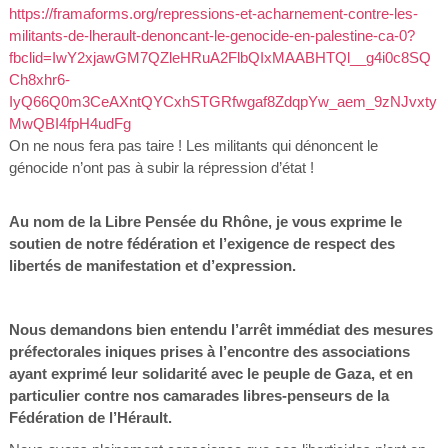
https://framaforms.org/repressions-et-acharnement-contre-les-
militants-de-lherault-denoncant-le-genocide-en-palestine-ca-0?
fbclid=IwY2xjawGM7QZleHRuA2FlbQIxMAABHTQl__g4i0c8SQ
Ch8xhr6-
IyQ66Q0m3CeAXntQYCxhSTGRfwgaf8ZdqpYw_aem_9zNJvxty
MwQBI4fpH4udFg
On ne nous fera pas taire ! Les militants qui dénoncent le
génocide n’ont pas à subir la répression d’état !
Au nom de la Libre Pensée du Rhône, je vous exprime le
soutien de notre fédération et l’exigence de respect des
libertés de manifestation et d’expression.
Nous demandons bien entendu l’arrêt immédiat des mesures
préfectorales iniques prises à l’encontre des associations
ayant exprimé leur solidarité avec le peuple de Gaza, et en
particulier contre nos camarades libres-penseurs de la
Fédération de l’Hérault.