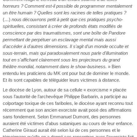
horreurs ? Comment est-il possible de programmer mentalement
un être humain ? Quelles sont les racines de telles pratiques ?
(…)
nous découvrons petit à petit que ces pratiques psycho-
spirituelles, consistant à créer de profonds états modifiés de
conscience par des traumatismes, sont une boîte de Pandore
permettant de perpétuer un esclavage mental mais aussi
d'accéder à d'autres dimensions. Il s'agit d'un monde occulte et
sous-terrain, mais qui paradoxalement nous parle d'illumination
tout en s'affichant clairement sous les projecteurs du grand
théâtre mondial, notamment dans le show-business.
» Bien
entendu les praticiens du MK ont pour but de dominer le monde.
Et ils sont capables de téléguider leurs victimes à distance.
Le diocèse de Lyon, autour de sa cellule « exorcisme » placée
sous l’autorité de l’archevêque Philippe Barbarin, a participé au
colportage toxique de ces fariboles, le diocèse ayant reconnu tout
récemment que son ancien exorciste avait posé des affirmations
sans fondement. Selon Emmanuel Dumont, des personnes
auraient été victimes d’abus sataniques au cours de leur enfance.
Catherine Giraud aurait été selon lui de ces personnes et le
témoignage qu’elle en a donné ses rencontres avec l’exorciste fait