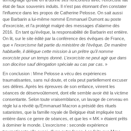
état de faux souvenirs induits. Il n’est pas étonnant d’en constater
l’influence dans les propos de Catherine Pelosse. On sait aussi
que Barbarin a lui-même nommé Emmanuel Dumont au poste
d’exorciste, et l’a protégé malgré des messages d’alarme dès
2016. En tant qu’évêque, la responsabilité de Barbarin est entière.
On lit, sur le site édité par la conférence des évêques de France,
que «
l’exorcisme fait partie du ministère de l’évêque. De manière
habituelle, il délègue cette mission à un prêtre qu’il nomme
exorciste pour un temps donné. L’exorciste ne peut agir que dans
son diocèse sauf dérogation spéciale au cas par cas
. »
En conclusion : Mme Pelosse a vécu des expériences
traumatisantes, sans nul doute, et cela peut partiellement excuser
ses délires. Après les épreuves de son enfance, vinrent les
séances de désenvoûtement, dont elle semble avoir été la victime
consentante. Selon toute vraisemblance, un lavage de cerveau en
règle lui a révélé qu’Emmanuel Macron a présidé des rituels
satanistes, que la famille royale de Belgique était impliquée tout
entière dans ce genre de séances, et que les « MK » étaient prêts
à dominer le monde. L’exorcisme : seconde expérience