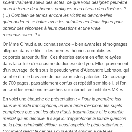
soient vraiment suivis des actes, ce que vous désignez peut-être
sous le terme de « bonnes pratiques » au niveau des diocèses ?
(…)
Combien de temps encore les victimes devront-elles
quémander et se battre avec les autorités ecclésiastiques pour
obtenir des réponses à leurs questions et une vraie
reconnaissance ?
»
Or Mme Giraud a eu connaissance – bien avant les témoignages
allégués dans le film – des mêmes théories complotistes
colportés autour du film. Ces théories étaient en effet relayées
dans la cellule d’exorcisme du diocèse de Lyon. Elles proviennent
d’un ouvrage, écrit sous le pseudonyme d’Alexandre Lebreton, qui
semble être le bréviaire de nos exorcistes patentés. Cet ouvrage
de 700 pages, passablement confus et répétitif semble-t-il, si l’on
en croit les réactions recueillies sur internet, est intitulé « MK ».
En voici une ébauche de présentation : «
Pour la première fois
dans le monde francophone, un livre tente d'explorer les sujets
complexes que sont les abus rituels traumatiques et le contrôle
mental qui en découle. Il s'agit ici d'approfondir la lourde question
de la pédo-criminalité élitiste, aussi appelée le pédo-satanisme.
Comment réagit le cerveau d'un enfant soumis à de telles