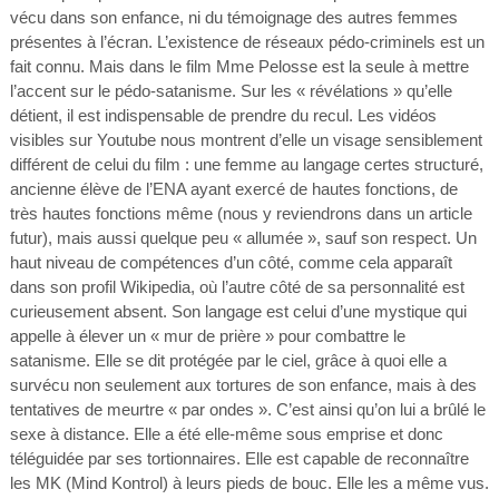
vécu dans son enfance, ni du témoignage des autres femmes
présentes à l’écran. L’existence de réseaux pédo-criminels est un
fait connu. Mais dans le film Mme Pelosse est la seule à mettre
l’accent sur le pédo-satanisme. Sur les « révélations » qu’elle
détient, il est indispensable de prendre du recul. Les vidéos
visibles sur Youtube nous montrent d’elle un visage sensiblement
différent de celui du film : une femme au langage certes structuré,
ancienne élève de l’ENA ayant exercé de hautes fonctions, de
très hautes fonctions même (nous y reviendrons dans un article
futur), mais aussi quelque peu « allumée », sauf son respect. Un
haut niveau de compétences d’un côté, comme cela apparaît
dans son profil Wikipedia, où l’autre côté de sa personnalité est
curieusement absent. Son langage est celui d’une mystique qui
appelle à élever un « mur de prière » pour combattre le
satanisme. Elle se dit protégée par le ciel, grâce à quoi elle a
survécu non seulement aux tortures de son enfance, mais à des
tentatives de meurtre « par ondes ». C’est ainsi qu’on lui a brûlé le
sexe à distance. Elle a été elle-même sous emprise et donc
téléguidée par ses tortionnaires. Elle est capable de reconnaître
les MK (Mind Kontrol) à leurs pieds de bouc. Elle les a même vus.