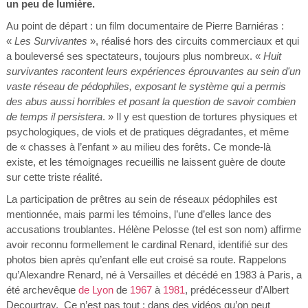
un peu de lumière.
Au point de départ : un film documentaire de Pierre Barniéras :
«
Les Survivantes
», réalisé hors des circuits commerciaux et qui
a bouleversé ses spectateurs, toujours plus nombreux. «
Huit
survivantes racontent leurs expériences éprouvantes au sein d'un
vaste réseau de pédophiles, exposant le système qui a permis
des abus aussi horribles et posant la question de savoir combien
de temps il persistera
. » Il y est question de tortures physiques et
psychologiques, de viols et de pratiques dégradantes, et même
de « chasses à l’enfant » au milieu des forêts. Ce monde-là
existe, et les témoignages recueillis ne laissent guère de doute
sur cette triste réalité.
La participation de prêtres au sein de réseaux pédophiles est
mentionnée, mais parmi les témoins, l’une d’elles lance des
accusations troublantes. Hélène Pelosse (tel est son nom) affirme
avoir reconnu formellement le cardinal Renard, identifié sur des
photos bien après qu’enfant elle eut croisé sa route. Rappelons
qu’Alexandre Renard, né à Versailles et décédé en 1983 à Paris, a
été archevêque
de Lyon
de
1967
à
1981
, prédécesseur d’Albert
Decourtray. Ce n’est pas tout : dans des vidéos qu’on peut