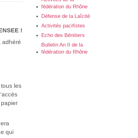
fédération du Rhône
Défense de la Laîcité
Activités pacifistes
ENSEE !
Echo des Bénitiers
a adhéré
Bulletin An II de la
fédération du Rhône
 tous les
d'accès
n papier
cera
ce qui