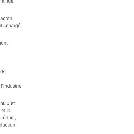
’ai tué.
Macron,
ait «chargé
ment
rds
’industrie
nu » et
 et la
réduit ,
oduction