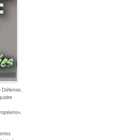
e Défense,
quatre
uropéens».
erres