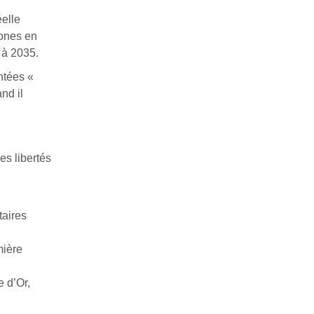
éelle
rones en
i à 2035.
ntées «
nd il
es libertés
taires
mière
e d’Or,