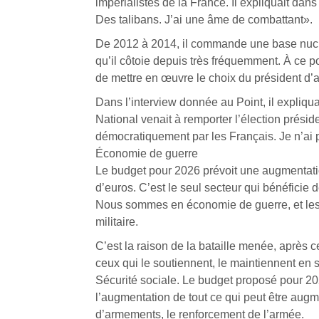
impérialistes de la France. Il expliquait dans 
Des talibans. J’ai une âme de combattant».
De 2012 à 2014, il commande une base nucléa
qu’il côtoie depuis très fréquemment. À ce pos
de mettre en œuvre le choix du président d’
Dans l’interview donnée au Point, il expliqua
National venait à remporter l’élection préside
démocratiquement par les Français. Je n’ai p
Économie de guerre
Le budget pour 2026 prévoit une augmentatio
d’euros. C’est le seul secteur qui bénéficie
Nous sommes en économie de guerre, et les p
militaire.
C’est la raison de la bataille menée, après 
ceux qui le soutiennent, le maintiennent en s
Sécurité sociale. Le budget proposé pour 2026 
l’augmentation de tout ce qui peut être augm
d’armements, le renforcement de l’armée.