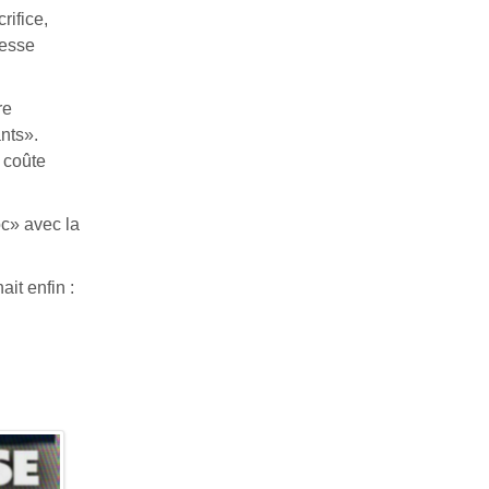
rifice,
nesse
re
nts».
 coûte
oc» avec la
ait enfin :