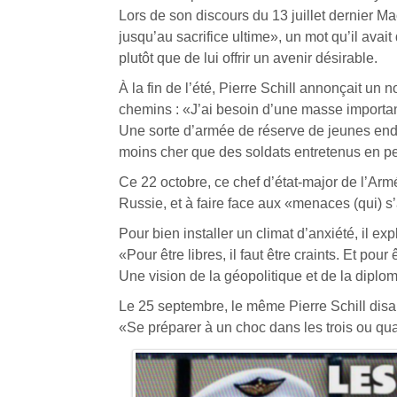
Lors de son discours du 13 juillet dernier Ma
jusqu’au sacrifice ultime», un mot qu’il avai
plutôt que de lui offrir un avenir désirable.
À la fin de l’été, Pierre Schill annonçait un 
chemins : «J’ai besoin d’une masse importan
Une sorte d’armée de réserve de jeunes endo
moins cher que des soldats entretenus en 
Ce 22 octobre, ce chef d’état-major de l’Arm
Russie, et à faire face aux «menaces (qui) s
Pour bien installer un climat d’anxiété, il exp
«Pour être libres, il faut être craints. Et pour êt
Une vision de la géopolitique et de la diplo
Le 25 septembre, le même Pierre Schill disait d
«Se préparer à un choc dans les trois ou qu