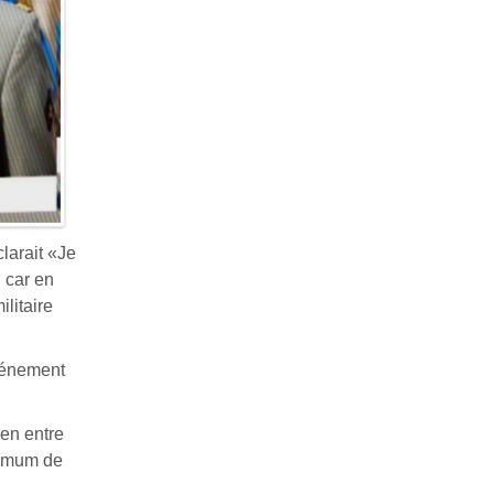
clarait «Je
, car en
litaire
événement
ien entre
aximum de