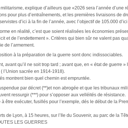
ilitarisme, explique d’ailleurs que «2026 sera l’année d’une r
ns pour plus d’entraînements, et les premières livraisons de d
vistes d’ici à la fin de l’année, avec l’objectif de 105.000 d’ic
sforme en réalité, c’est que soient réalisées les économies prése
it et de l’endettement ». Critères qui bien sûr ne valent pas qua
rie de l’armement.
ition à la préparation de la guerre sont donc indissociables.
avant qu’il ne soit trop tard ; avant que, en « état de guerre » l
 ( l’Union sacrée en 1914-1918).
tés montrent bien quel chemin est empruntée.
spendue par décret (**)et non abrogée et que les tribunaux mili
ent ressurgir (***) pour s’opposer aux velléités de résistance.
 être exécuter, fusillés pour l’exemple, dés le début de la Pre
de Lyon, à 15 heures, sur l’Ile du Souvenir, au parc de la Têt
 TOUTES LES GUERRES