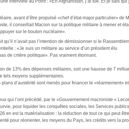
une interview au Point : «En Afghanistan, j’ai tué. Et je sais qui j
ire, avant d’être propulsé «chef d’état-major particulier» de 
te, il conseillait Macron sur la politique militaire à mener et ét
appuyer sur le bouton nucléaire».
it qu’il n’avait pas l’intention de démissionner si le Rassemble
ntielle : «Je suis un militaire au service d’un président élu
as de critère politique». Pas vraiment étonnant.
n de 13% des dépenses militaires, soit une hausse de 7 millia
 de tels moyens supplémentaires.
lans d’austérité sont menés pour financer le «réarmement» et l
ceux qui l’ont précédé, par le «Gouvernement macroniste « Lecor
urvie, pour liquider les conquêtes sociales, les Services publics
en est la matérialisation : la réduction de tout ce qui peut être 
enté pour réorienter, les moyens du Pays, les crédits vers la pr