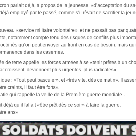
cron parlait déjà, à propos de la jeunesse, «d’acceptation du sac
t déjà employé par le passé, comme s’il rêvait de sacrifier la jeu
nouveau «service militaire volontaire», et ne passait pas par quat
te, notamment compte tenu des risques de conflits plus importa
ctrinés qu’on peut envoyer au front en cas de besoin, mais qui
permanence dans les casernes.
ée de terre appelle les forces armées à se «tenir prêtes à un ch
’accroissent, deviennent plus urgentes, plus radicales».
lique : «Tout peut basculer», et «très vite, dès ce matin». Il assén
re craints, il faut être forts».
matie qui rappelle la veille de la Première guerre mondiale…
éjà qu’il fallait «être prêt dès ce soir» à faire la guerre.
atre ans»