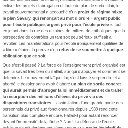
enliser les projets d’abrogation et faute de plan de sortie clair, le
travail gouvernemental a accouché d’un
projet de régime mixte,
le plan Savary, qui renonçait au mot d’ordre « argent public
pour l’école publique, argent privé pour l’école privée »
, tout
en jetant dans la rue des dizaines de milliers de catholiques que la
perspective de contrôles un tant soit peu sérieux suffisait à
révolter. Les manifestations pour l’école ironiquement qualifiée de
« libre » étaient la preuve d’un
refus de se soumettre à quelque
obligation que ce soit
.
Que s’est-il passé ? La force de l’enseignement privé organisé est
que lui savait très bien où il allait, sur qui s’appuyer et comment se
défendre. Le mouvement laïque, lui, s’est laissé surprendre et a
abordé le dossier sans avoir élaboré
un plan de sortie concret
qui aurait permis d’abroger la loi immédiatement et de traiter
la résorption des millions d’élèves du privé via des
dispositions transitoires.
L’assimilation d’une grande partie des
personnels du privé aux fonctionnaires depuis 1989 rend cette
transition plus complexe encore. Fallait-il pour autant renoncer
devant l’immensité de la tâche ? Non ! La défense de l’école
publique devait dorénavant s’appuyer sur un
projet législatif de