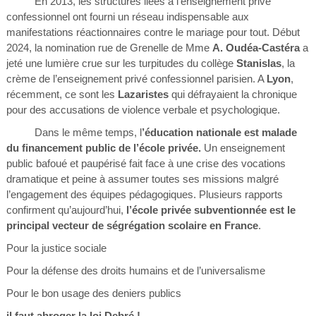
En 2013, les structures liées à l’enseignement privé
confessionnel ont fourni un réseau indispensable aux
manifestations réactionnaires contre le mariage pour tout. Début
2024, la nomination rue de Grenelle de Mme
A. Oudéa-Castéra
a
jeté une lumière crue sur les turpitudes du collège
Stanislas
, la
crème de l’enseignement privé confessionnel parisien. A
Lyon
,
récemment, ce sont les
Lazaristes
qui défrayaient la chronique
pour des accusations de violence verbale et psychologique.
Dans le même temps, l
’éducation nationale est malade
du financement public de l’école privée.
Un enseignement
public bafoué et paupérisé fait face à une crise des vocations
dramatique et peine à assumer toutes ses missions malgré
l’engagement des équipes pédagogiques. Plusieurs rapports
confirment qu’aujourd’hui,
l’école privée subventionnée est le
principal vecteur de ségrégation scolaire en France
.
Pour la justice sociale
Pour la défense des droits humains et de l’universalisme
Pour le bon usage des deniers publics
il faut abroger la loi Debré !