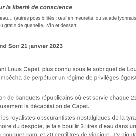
r la liberté de conscience
veau… (autres possibilités : œuf en meurette, ou salade lyonnais
u gratin de quenelle...
Vin et dessert
nd Soir 21 janvier 2023
vant Louis Capet, plus connu sous le sobriquet de Lo
 l’empêcha de perpétuer un régime de privilèges égoïs
dition de banquets républicains où est servie chaque 2
eusement la décapitation de Capet.
 les royalistes-obscurantistes-nostalgiques de la tyr
re du despote, je fais bouillir 3 litres d’eau dans u
 bouquet garni et 20 centilitres de vinaigre. J’y ajou