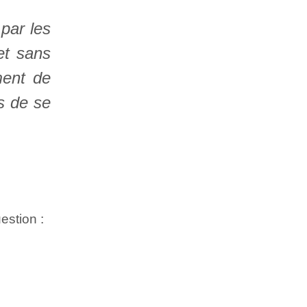
par les
et sans
ment de
s de se
estion :