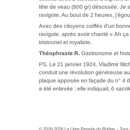
tête de veau (800 gr) désossée. Je s
ravigote. Au bout de 2 heures, j’égou
Avec des citoyens coiffés d’un bonn
ravigote, après avoir chanté « Ah ça i
tristounet et royaliste.
Théophraste R.
Gastronome et histo
PS. Le 21 janvier 1924, Vladimir Ilitc
conduit une révolution généreuse au
plaque apposée en façade du n° 4 d
a été enlevée : elle indiquait, ô sacri
© 2016-2026 La Libre Pensée du Rhône - Tous d