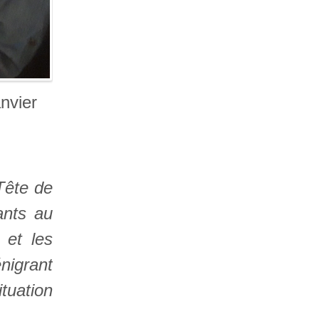
nvier
Tête de
ants au
 et les
nigrant
ituation