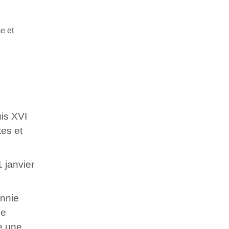
e et
uis XVI
tes et
1 janvier
annie
ne
te une