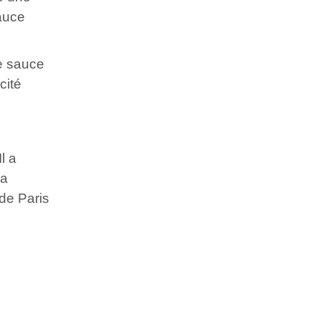
sauce
e sauce
cité
l a
La
de Paris